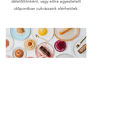
délelőttönként, vagy előre egyeztetett
időpontban cukrászaink elérhetőek.
Viszonteladás
Süteményeinket országszerte értékesítik
partnereink viszonteladókként.
Részletekért keressenek minket emailen