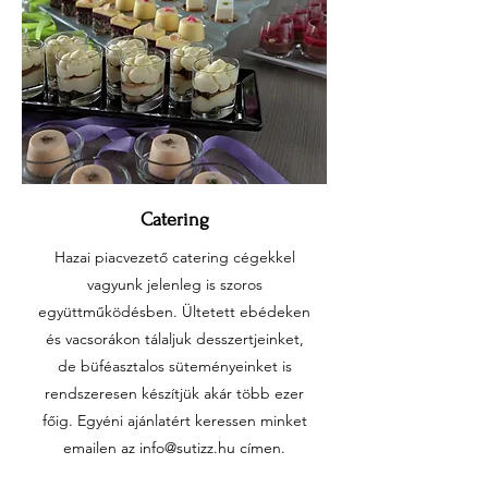
Catering
Hazai piacvezető catering cégekkel
vagyunk jelenleg is szoros
együttműködésben. Ültetett ebédeken
és vacsorákon tálaljuk desszertjeinket,
de büféasztalos süteményeinket is
rendszeresen készítjük akár több ezer
főig. Egyéni ajánlatért keressen minket
emailen az
info@sutizz.hu
címen.